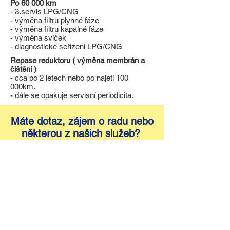
Po 60 000 km
- 3.servis LPG/CNG
- výměna filtru plynné fáze
- výměna filtru kapalné fáze
- výměna svíček
- diagnostické seřízení LPG/CNG
Repase reduktoru ( výměna membrán a
čištění )
- cca po 2 letech nebo po najetí 100
000km.
- dále se opakuje servisní periodicita.
Máte dotaz, zájem o radu nebo
některou z našich služeb?
Kontaktní formulář
JKproduct s.r.o.