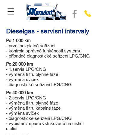
Dieselgas - servisní intervaly
Po 1 000 km
- první bezplatné seřízení
- kontrola správné funkčnosti systému
- případné diagnostické seřízení LPG/CNG
Po 20 000 km
- 1.servis LPG/CNG
- výměna filtru plynné fáze
- výměna svíček
- diagnostické seřízení LPG/CNG
Po 40 000 km
- 2.servis LPG/CNG
- výměna filtru plynné fáze
- výměna filtru kapalné fáze
- výměna svíček
- diagnostické seřízení LPG/CNG
- vyčištění/repase vstřikovačů na čistící
stolici