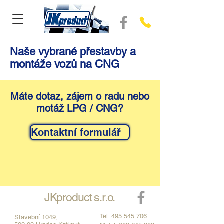
Naše vybrané přestavby a
montáže vozů na CNG
Máte dotaz, zájem o radu nebo
motáž LPG / CNG?
Kontaktní formulář
JKproduct s.r.o.
Tel:
495 545 706
Stavební 1049,