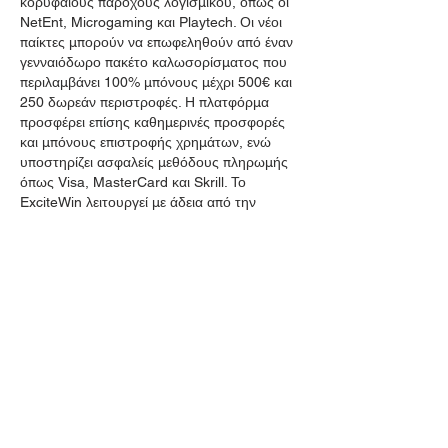
κορυφαίους παρόχους λογισμικού, όπως οι 
NetEnt, Microgaming και Playtech. Οι νέοι 
παίκτες μπορούν να επωφεληθούν από έναν 
γενναιόδωρο πακέτο καλωσορίσματος που 
περιλαμβάνει 100% μπόνους μέχρι 500€ και 
250 δωρεάν περιστροφές. Η πλατφόρμα 
προσφέρει επίσης καθημερινές προσφορές 
και μπόνους επιστροφής χρημάτων, ενώ 
υποστηρίζει ασφαλείς μεθόδους πληρωμής 
όπως Visa, MasterCard και Skrill. Το 
ExciteWin λειτουργεί με άδεια από την 
κυβέρνηση των Κομόρων και διασφαλίζει 
έναν δίκαιο και ασφαλή τυχερό…
Více
To se mi líbí
Reagovat
Vladimir Sergei
03. 1. 2025
Hi there! I’ve been enjoying my time at 
Speed AU Casino, and I thought I’d share 