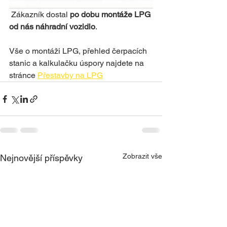
 Zákazník dostal 
po dobu montáže LPG 
od nás náhradní vozidlo
.  
Vše o montáži LPG, přehled čerpacích 
stanic a kalkulačku úspory najdete na 
stránce 
Přestavby na LPG
Zobrazit vše
Nejnovější příspěvky