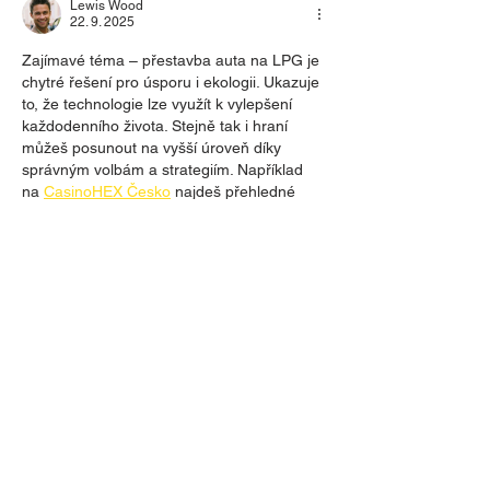
Lewis Wood
22. 9. 2025
Zajímavé téma – přestavba auta na LPG je 
chytré řešení pro úsporu i ekologii. Ukazuje 
to, že technologie lze využít k vylepšení 
každodenního života. Stejně tak i hraní 
můžeš posunout na vyšší úroveň díky 
správným volbám a strategiím. Například 
na 
CasinoHEX Česko
 najdeš přehledné 
návody a tipy, jak si hraní užít naplno a s 
rozvahou. Ať už jde o auto nebo hru, 
správné nastavení může přinést delší 
životnost, lepší výsledky a větší radost. 
Gaming pak přidává tu jiskru zábavy, 
která…
Více
To se mi líbí
Reagovat
Yuko Okamoto
24. 12. 2024