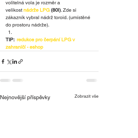
volitelná vola je rozměr a 
velikost 
nádrže LPG
 (80l)
. Zde si 
zákazník vybral nádrž toroid. (umístěné 
do prostoru nádrže).
TIP:  
redukce pro čerpání LPG v 
zahraničí - eshop
Zobrazit vše
Nejnovější příspěvky